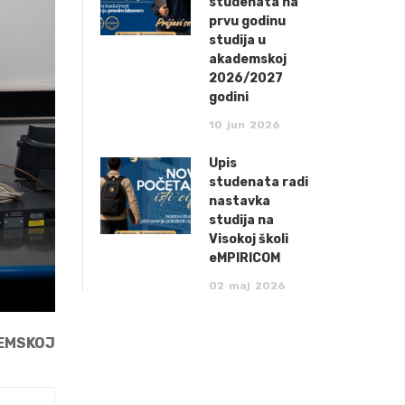
studenata na
prvu godinu
studija u
akademskoj
2026/2027
godini
10
jun
2026
Upis
studenata radi
nastavka
studija na
Visokoj školi
eMPIRICOM
02
maj
2026
DEMSKOJ