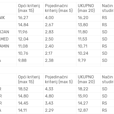
Opći kriterij
Pojedinačni
UKUPNO
Način
(max 15)
kriterij (max 5)
(max 20)
studir
NIK
16,27
4,00
16,20
RS
14,84
2,67
13,80
RS
TIJAN
11,96
2,83
11,80
SD
AMED
12,04
2,50
11,53
SD
AMIN
11,08
2,40
10,71
RS
10,76
2,17
10,24
SD
A
9,88
2,38
9,79
SD
Opći kriterij
Pojedinačni
UKUPNO
Način
(max 15)
kriterij (max 5)
(max 20)
studir
R
18,52
4,33
18,22
SD
R
14,80
4,80
15,90
SD
R
14,45
3,43
14,27
RS
A
14,11
2,29
12,87
RS