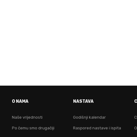
VO JE FAKULTET ZA TEB
O NAMA
NASTAVA
idruži nam se i postani lider na digitalnom područ
Naše vrijednosti
Godišnji kalendar
C
Po čemu smo drugačiji
Raspored nastave i ispita
O
KONTAKTIRAJ NAS