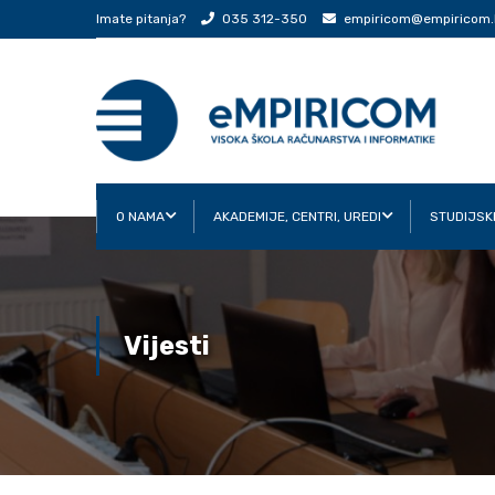
Imate pitanja?
035 312-350
empiricom@empiricom.
O NAMA
AKADEMIJE, CENTRI, UREDI
STUDIJSK
Vijesti