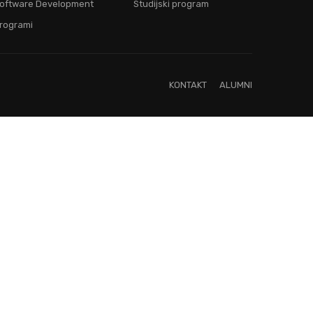
oftware Development
Studijski program
rogrami
KONTAKT
ALUMNI