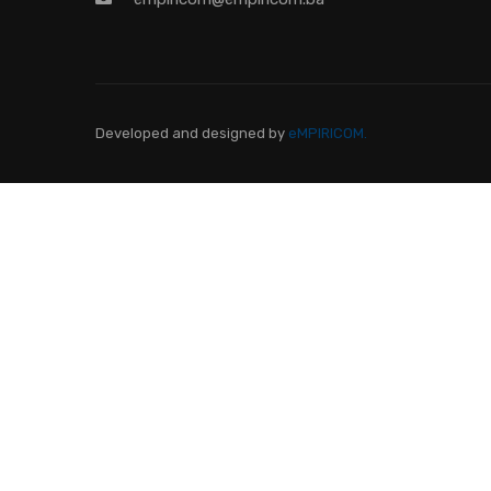
Developed and designed
by
eMPIRICOM.