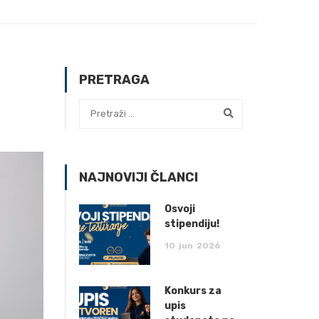
PRETRAGA
NAJNOVIJI ČLANCI
Osvoji
stipendiju!
10
jun
2026
Konkurs za
upis