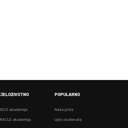
E!
CJELOŽIVOTNO
POPULARNO
ju!
ISCO akademija
Naša priča
RACLE akademija
Upis studenata