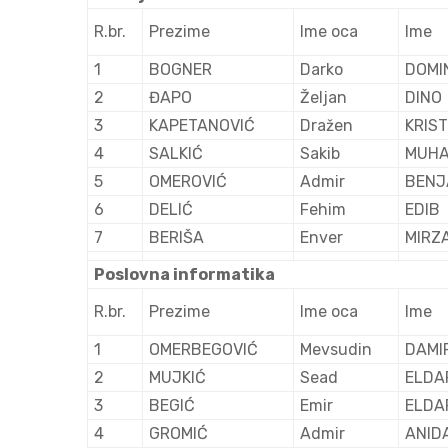
R.br.
Prezime
Ime oca
Ime
1
BOGNER
Darko
DOMI
2
ĐAPO
Željan
DINO
3
KAPETANOVIĆ
Dražen
KRIS
4
SALKIĆ
Sakib
MUH
5
OMEROVIĆ
Admir
BENJ
6
DELIĆ
Fehim
EDIB
7
BERIŠA
Enver
MIRZ
Poslovna informatika
R.br.
Prezime
Ime oca
Ime
1
OMERBEGOVIĆ
Mevsudin
DAMI
2
MUJKIĆ
Sead
ELDA
3
BEGIĆ
Emir
ELDA
4
GROMIĆ
Admir
ANID