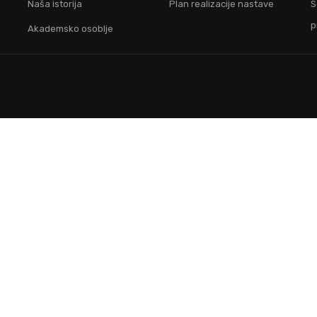
Naša istorija
Plan realizacije nastave
S
p
Akademsko osoblje