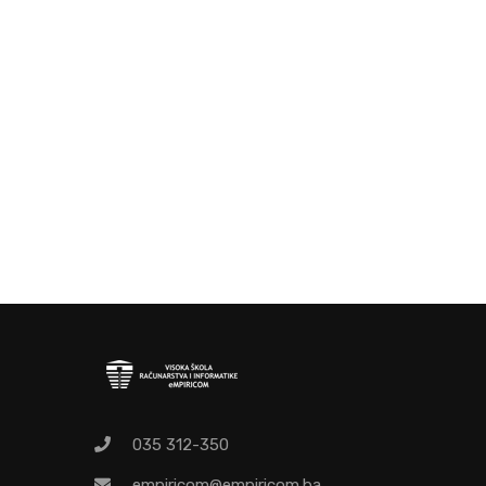
O
Pr
035 312-350
empiricom@empiricom.ba