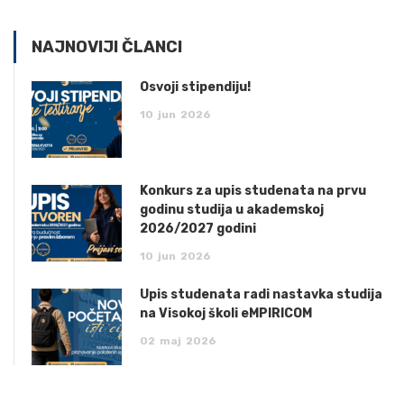
NAJNOVIJI ČLANCI
Osvoji stipendiju!
10
jun
2026
Konkurs za upis studenata na prvu
godinu studija u akademskoj
2026/2027 godini
10
jun
2026
Upis studenata radi nastavka studija
na Visokoj školi eMPIRICOM
02
maj
2026