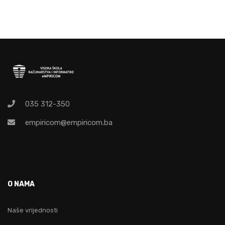
035 312-350
empiricom@empiricom.ba
O NAMA
Naše vrijednosti