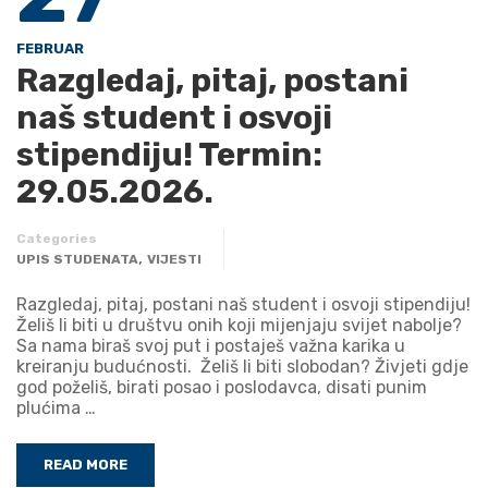
FEBRUAR
Razgledaj, pitaj, postani
naš student i osvoji
stipendiju! Termin:
29.05.2026.
Categories
,
UPIS STUDENATA
VIJESTI
Razgledaj, pitaj, postani naš student i osvoji stipendiju!
Želiš li biti u društvu onih koji mijenjaju svijet nabolje?
Sa nama biraš svoj put i postaješ važna karika u
kreiranju budućnosti. Želiš li biti slobodan? Živjeti gdje
god poželiš, birati posao i poslodavca, disati punim
plućima …
READ MORE