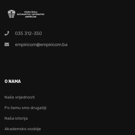
035 312-350
empiricom@empiricom.ba
O NAMA
Naše vrijednosti
Po čemu smo drugačiji
Naša istorija
Akademsko osoblje