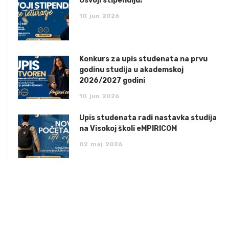
Osvoji stipendiju!
10
jun
2026
Konkurs za upis studenata na prvu
godinu studija u akademskoj
2026/2027 godini
10
jun
2026
Upis studenata radi nastavka studija
na Visokoj školi eMPIRICOM
02
maj
2026