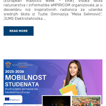
(European Robotics Week – ERW) Visoka škola
računarstva i informatike eMPIRICOM organizovala je u
decembru niz inspirativnih radionica za učenike
srednjih škola iz Tuzle: Gimnazija “Meša Selimović”,
JUMS Elektrotehnička …
READ MORE