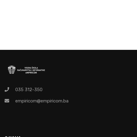
035 312-350
empiricom@empiricom.ba