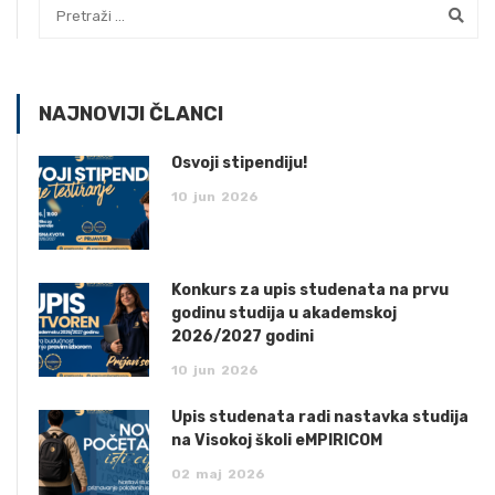
NAJNOVIJI ČLANCI
Osvoji stipendiju!
10
jun
2026
Konkurs za upis studenata na prvu
godinu studija u akademskoj
2026/2027 godini
10
jun
2026
Upis studenata radi nastavka studija
na Visokoj školi eMPIRICOM
02
maj
2026