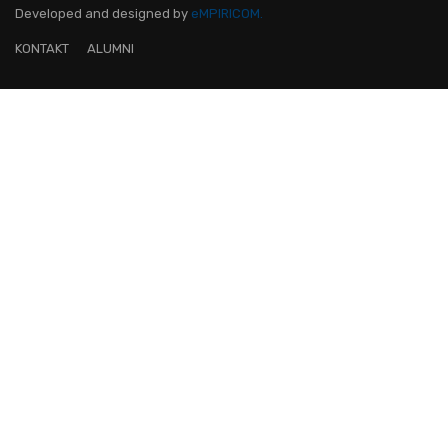
Developed and designed
by
eMPIRICOM.
KONTAKT
ALUMNI
OVO JE FAKULTET ZA TEBE!
Pridruži nam se i postani lider na
digitalnom području!
KONTAKTIRAJ NAS