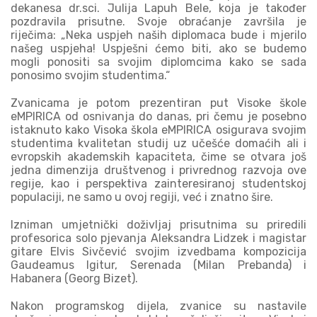
dekanesa dr.sci. Julija Lapuh Bele, koja je također
pozdravila prisutne. Svoje obraćanje završila je
riječima: „Neka uspjeh naših diplomaca bude i mjerilo
našeg uspjeha! Uspješni ćemo biti, ako se budemo
mogli ponositi sa svojim diplomcima kako se sada
ponosimo svojim studentima.“
Zvanicama je potom prezentiran put Visoke škole
eMPIRICA od osnivanja do danas, pri čemu je posebno
istaknuto kako Visoka škola eMPIRICA osigurava svojim
studentima kvalitetan studij uz učešće domaćih ali i
evropskih akademskih kapaciteta, čime se otvara još
jedna dimenzija društvenog i privrednog razvoja ove
regije, kao i perspektiva zainteresiranoj studentskoj
populaciji, ne samo u ovoj regiji, već i znatno šire.
Izniman umjetnički doživljaj prisutnima su priredili
profesorica solo pjevanja Aleksandra Lidzek i magistar
gitare Elvis Sivčević svojim izvedbama kompozicija
Gaudeamus Igitur, Serenada (Milan Prebanda) i
Habanera (Georg Bizet).
Nakon programskog dijela, zvanice su nastavile