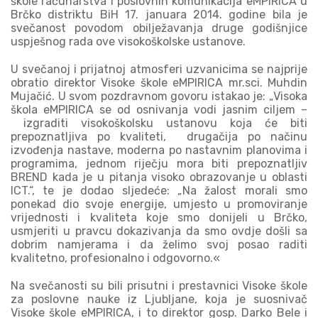
škole računarstva i poslovnih komunikacija eMPIRICA u
Brčko distriktu BiH 17. januara 2014. godine bila je
svečanost povodom obilježavanja druge godišnjice
uspješnog rada ove visokoškolske ustanove.
U svečanoj i prijatnoj atmosferi uzvanicima se najprije
obratio direktor Visoke škole eMPIRICA mr.sci. Muhdin
Mujačić. U svom pozdravnom govoru istakao je: „Visoka
škola eMPIRICA se od osnivanja vodi jasnim ciljem –
izgraditi visokoškolsku ustanovu koja će biti
prepoznatljiva po kvaliteti, drugačija po načinu
izvođenja nastave, moderna po nastavnim planovima i
programima, jednom riječju mora biti prepoznatljiv
BREND kada je u pitanja visoko obrazovanje u oblasti
ICT.“, te je dodao sljedeće: „Na žalost morali smo
ponekad dio svoje energije, umjesto u promoviranje
vrijednosti i kvaliteta koje smo donijeli u Brčko,
usmjeriti u pravcu dokazivanja da smo ovdje došli sa
dobrim namjerama i da želimo svoj posao raditi
kvalitetno, profesionalno i odgovorno.«
Na svečanosti su bili prisutni i prestavnici Visoke škole
za poslovne nauke iz Ljubljane, koja je suosnivač
Visoke škole eMPIRICA, i to direktor gosp. Darko Bele i