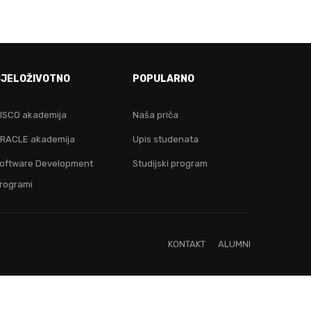
E!
CJELOŽIVOTNO
POPULARNO
ju!
ISCO akademija
Naša priča
RACLE akademija
Upis studenata
oftware Development
Studijski program
rogrami
KONTAKT
ALUMNI