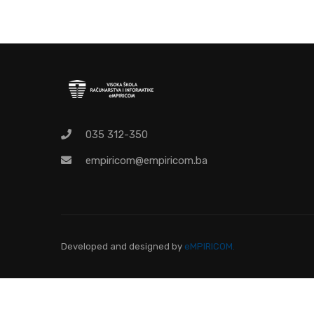
O
Pr
035 312-350
empiricom@empiricom.ba
Developed and designed
by
eMPIRICOM.