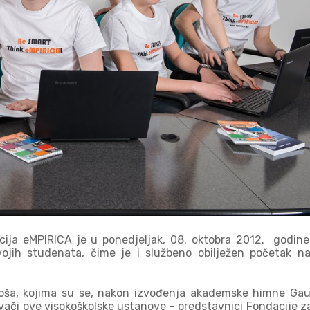
cija eMPIRICA je u ponedjeljak, 08. oktobra 2012. godine
ojih studenata, čime je i službeno obilježen početak n
coša, kojima su se, nakon izvođenja akademske himne G
snivači ove visokoškolske ustanove – predstavnici Fondacije z