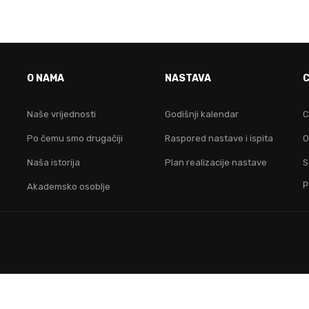
VO JE FAKULTET ZA TEB
O NAMA
NASTAVA
idruži nam se i postani lider na digitalnom područ
Naše vrijednosti
Godišnji kalendar
C
Po čemu smo drugačiji
Raspored nastave i ispita
O
KONTAKTIRAJ NAS
Naša istorija
Plan realizacije nastave
S
p
Akademsko osoblje