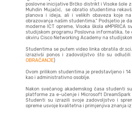
poslovne inicijative Brčko distrikt i Visoke šole 
Muhdin Mujačić, se obratio studentima rekavši: 
planova i ideja, ali i velikih obaveza koje 
obrazovanja našim studentima.“ Podsjetio je da
moderne ICT opreme, Visoka škola eMPIRICA s
studijskom programu Poslovna informatika, te e
okviru Cisco Networking Academy na studijskom
Studentima se putem video linka obratila dr.sci
izrazivši ponos i zadovoljstvo što su odlučili
OBRAĆANJE
)
Ovom prilikom studentima je predstavljeno i 14 
kao i administrativno osoblje.
Nakon svečanog akademskog časa studenti su 
platforme za e-učenje i Microsoft DreamSpark s
Studenti su izrazili svoje zadovoljstvo i s
opreme usvoje kvalitetna i primjenjiva znanja iz