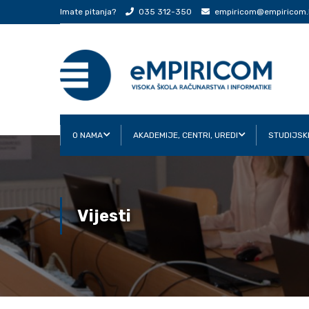
Imate pitanja?
035 312-350
empiricom@empiricom.
O NAMA
AKADEMIJE, CENTRI, UREDI
STUDIJSK
Vijesti