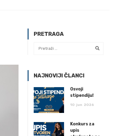
PRETRAGA
NAJNOVIJI ČLANCI
Osvoji
stipendiju!
10
jun
2026
Konkurs za
upis