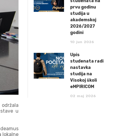
studenata na
prvu godinu
studija u
akademskoj
2026/2027
godini
10
jun
2026
Upis
studenata radi
nastavka
studija na
Visokoj školi
eMPIRICOM
02
maj
2026
 održala
astave u
audeamus
a lokalne