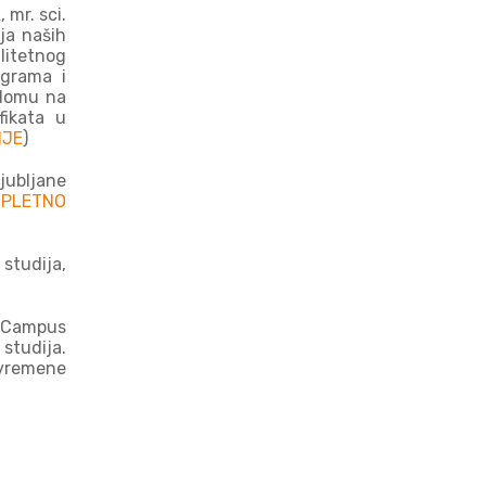
 mr. sci.
ja naših
litetnog
ograma i
plomu na
fikata u
NJE
)
Ljubljane
MPLETNO
 studija,
 eCampus
studija.
avremene