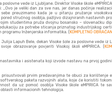
za poslovne vede iz Ljubljane. Direktor Visoke škole eMPIRICA,
,,Ovo je veliki dan za sve nas, jer danas počinje realizaci
na sebe preuzimamo kada je u pitanju pružanje visokokva
 pored stručnog osoblja, pažljivo dizajniranih nastavnih pr
vojim studentima pruža dvojnu bosansko – slovenačku di
dukaciju za potrebe sticanja priznatog industrijskog certi
 programu Inženjerska informatika. (
KOMPLETNO OBRAĆA
. Julija Lapuh Bele, dekan Visoke šole za poslovne vede iz 
 svoje obrazovanje povjeriti Visokoj školi eMPIRICA. (
KO
nastavnika i asistenata koji izvode nastavu na prvoj godini
prisustvovali prvim predavanjima te obuci za korištenje
oftverskog paketa razvojnih alata, koje će koristiti tokom 
premnost da uz pomoć osoblja Visoke škole eMPIRICA te s
 oblasti informacionih tehnologija.