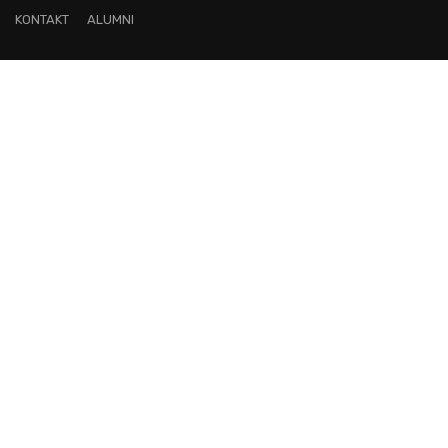
KONTAKT
ALUMNI
OVO JE FAKULTET ZA TEBE!
Pridruži nam se i postani lider na
digitalnom području!
KONTAKTIRAJ NAS