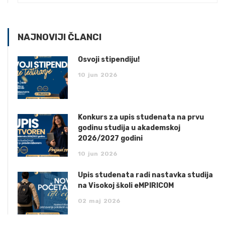
NAJNOVIJI ČLANCI
Osvoji stipendiju!
10
jun
2026
Konkurs za upis studenata na prvu
godinu studija u akademskoj
2026/2027 godini
10
jun
2026
Upis studenata radi nastavka studija
na Visokoj školi eMPIRICOM
02
maj
2026