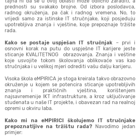
tajna ni da se u ovoj oblasti može odlično zaraditi, a
prednosti su svakako brojne. Od izbora poslodavca,
radnog okruženja, pa čak i radnog vremena. No, to
vrijedi samo za istinske IT stručnjake, koji posjeduju
upotrebljiva znanja i vještine, koje prepoznaje tržište
rada.
Kako se postaje uspješan IT stručnjak
– prvi i
osnovni korak na putu do uspješne IT karijere jeste
sticanje KVALITETNOG obrazovanja. Znanja i veštine
koje usvojite tokom školovanja oblikovaće vas kao
stručnjaka i u velikoj mjeri odrediti vašu dalju karijeru.
Visoka škola eMPIRICA je stoga kreirala takvo obrazovno
okruženje u kojem se potencira sticanje upotrebljivih
znanja i praktičnih vještina, korištenjem
najsavremenije IKT infrastrukture, a kroz uključivanje
studenata u naše IT projekte, i obavezan rad na realnoj
opremi u okviru laba.
Kako mi na eMPIRICI školujemo IT stručnjake
prepoznatljive na tržištu rada?
Navodimo jedan
primjer: