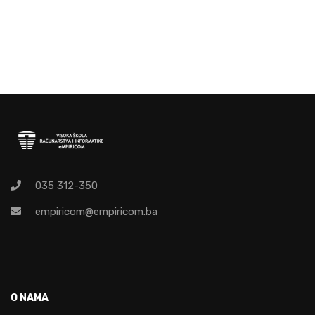
035 312-350
empiricom@empiricom.ba
O NAMA