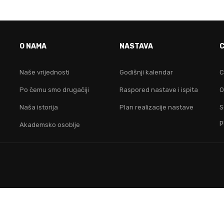
VO JE FAKULTET ZA TEB
O NAMA
NASTAVA
idruži nam se i postani lider na digitalnom područ
Naše vrijednosti
Godišnji kalendar
C
Po čemu smo drugačiji
Raspored nastave i ispita
O
KONTAKTIRAJ NAS
Naša istorija
Plan realizacije nastave
S
p
Akademsko osoblje