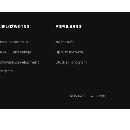
E!
CJELOŽIVOTNO
POPULARNO
ju!
ISCO akademija
Naša priča
RACLE akademija
Upis studenata
oftware Development
Studijski program
rogrami
KONTAKT
ALUMNI