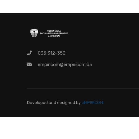
O
Pr
035 312-350
empiricom@empiricom.ba
Developed and designed
by
eMPIRICOM.