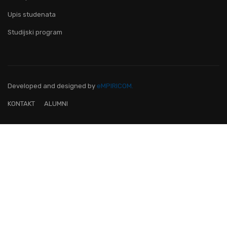
Upis studenata
Studijski program
Developed and designed
by
eMPIRICOM.
KONTAKT
ALUMNI
OVO JE FAKULTET ZA TEBE!