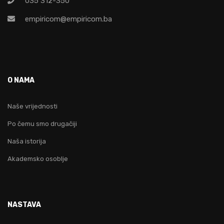
035 312-350
empiricom@empiricom.ba
O NAMA
Naše vrijednosti
Po čemu smo drugačiji
Naša istorija
Akademsko osoblje
NASTAVA