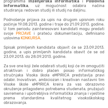
programima
Inženjerska informatika
i
Poslovna
informatika
, uz mogućnost odabira načina
studiranja: redovan studij ili studij na daljinu.
Podnošenje prijava za upis na drugom upisnom roku
počinje 19.08.2013. godine i traje do 21.09.2013. godine.
U tom periodu zainteresovani kandidati mogu predati
svoje
PRIJAVE
i prateću dokumentaciju, definisano
uslovima
KONKURSA
.
Spisak primljenih kandidata objavit će se 23.09.2013.
godine, a upis primljenih kandidata obavit će se od
23.09.2013. do 28.09.2013. godine.
Za sve one koji žele odabrati studij koji će im omogućiti
atraktivan i dobro plaćen posao informatičkog
stručnjaka Visoka škola eMPIRICA predstavlja pravi
odabir. Inovativan, ambiciozan i kreativan nastavni tim
Visoke škole eMPIRICA kreira za vas obrazovno
okruženje prilagođeno potrebama studenata, pružajući
savremena i upotrebljiva informatička znanja i vještine
prema standardima kvalitetnog visokoškolskog
obrazovanja.