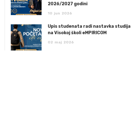
2026/2027 godini
10
jun
2026
Upis studenata radi nastavka studija
na Visokoj školi eMPIRICOM
02
maj
2026