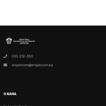
035 312-350
empiricom@empiricom.ba
O NAMA