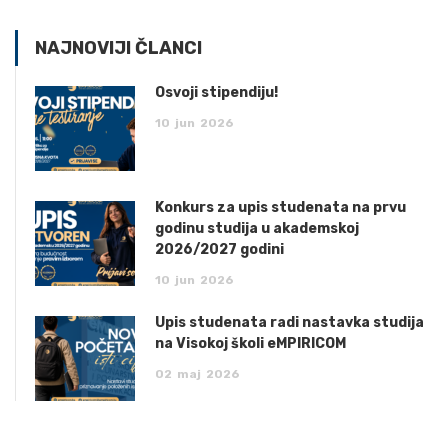
NAJNOVIJI ČLANCI
Osvoji stipendiju!
10
jun
2026
Konkurs za upis studenata na prvu
godinu studija u akademskoj
2026/2027 godini
10
jun
2026
Upis studenata radi nastavka studija
na Visokoj školi eMPIRICOM
02
maj
2026