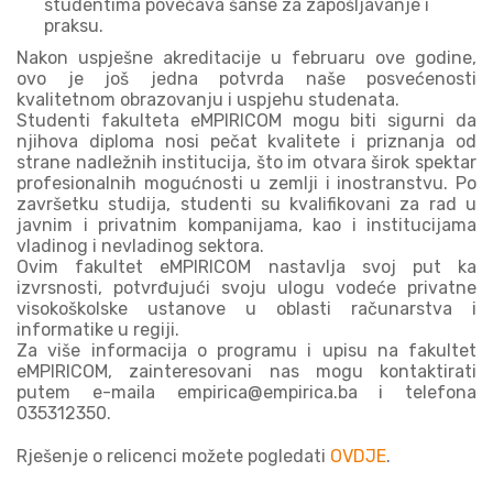
studentima povećava šanse za zapošljavanje i
praksu.
Nakon uspješne akreditacije u februaru ove godine,
ovo je još jedna potvrda naše posvećenosti
kvalitetnom obrazovanju i uspjehu studenata.
Studenti fakulteta eMPIRICOM mogu biti sigurni da
njihova diploma nosi pečat kvalitete i priznanja od
strane nadležnih institucija, što im otvara širok spektar
profesionalnih mogućnosti u zemlji i inostranstvu. Po
završetku studija, studenti su kvalifikovani za rad u
javnim i privatnim kompanijama, kao i institucijama
vladinog i nevladinog sektora.
Ovim fakultet eMPIRICOM nastavlja svoj put ka
izvrsnosti, potvrđujući svoju ulogu vodeće privatne
visokoškolske ustanove u oblasti računarstva i
informatike u regiji.
Za više informacija o programu i upisu na fakultet
eMPIRICOM, zainteresovani nas mogu kontaktirati
putem e-maila empirica@empirica.ba i telefona
035312350.
Rješenje o relicenci možete pogledati
OVDJE
.