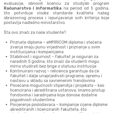
evaluacije, obnovili licencu za studijski program
Računarstvo i informatika
na period od 5 godina,
što potvrđuje visoke standarde kvaliteta našeg
obrazovnog procesa i ispunjavanje svih kriterija koje
postavlja nadležno ministarstvo.
Šta ovo znači za naše studente?
Priznate diplome – eMPIRICOM diplome i stečena
zvanja imaju punu vrijednost i priznanje u svim
institucijama i kompanijama
Stabilnost i sigurnost – fakultet je osiguran za
narednih 5 godina, što znači da studenti mogu
mirno studirati bez brige o statusu institucije
Kontinuirani razvoj – relicenca garantuje da će
fakultet i dalje unaprjeđivati programe, opremu i
nastavu u skladu sa savremenim trendovima
Povećane mogućnosti stipendija i projekata – kao
licencirana i akreditirana ustanova, imamo pristup
fondovima i saradnjama koje donose dodatne
pogodnosti studentima
Povjerenje poslodavaca – kompanije cijene diplome
akreditiranih i licenciranih fakulteta, što