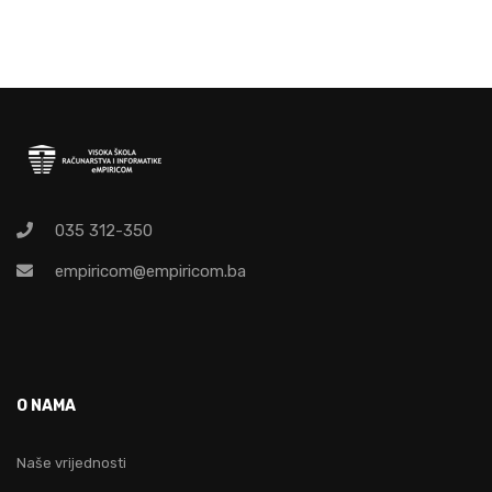
035 312-350
empiricom@empiricom.ba
O NAMA
Naše vrijednosti