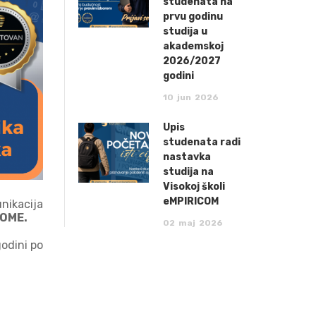
studenata na
prvu godinu
studija u
akademskoj
2026/2027
godini
10
jun
2026
Upis
studenata radi
nastavka
studija na
Visokoj školi
eMPIRICOM
nikacija
OME.
02
maj
2026
odini po