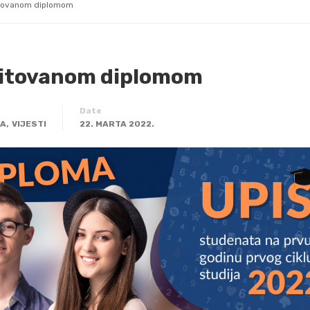
itovanom diplomom
ditovanom diplomom
Date
,
TA
VIJESTI
22. MARTA 2022.