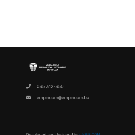
O
Pr
035 312-350
empiricom@empiricom.ba
Developed and designed
by
eMPIRICOM.