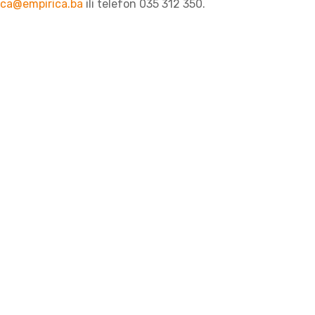
ica@empirica.ba
ili telefon 035 312 350.