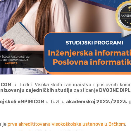
ICOM
u Tuzli i Visoka škola računarstva i poslovnih komu
nizovanju zajedničkih studija
za sticanje
DVOJNE DIPL
oj školi eMPIRICOM
u Tuzli u
akademskoj 2022./2023.
g
a je
prva akredititovana visokoškolska ustanova u Brčkom
.