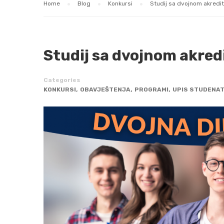
Home
Blog
Konkursi
Studij sa dvojnom akred
Studij sa dvojnom akre
Categories
,
,
,
KONKURSI
OBAVJEŠTENJA
PROGRAMI
UPIS STUDENA