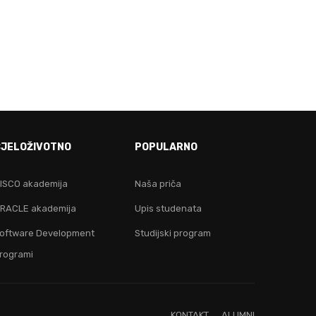
E!
CJELOŽIVOTNO
POPULARNO
ju!
ISCO akademija
Naša priča
RACLE akademija
Upis studenata
oftware Development
Studijski program
rogrami
KONTAKT
ALUMNI