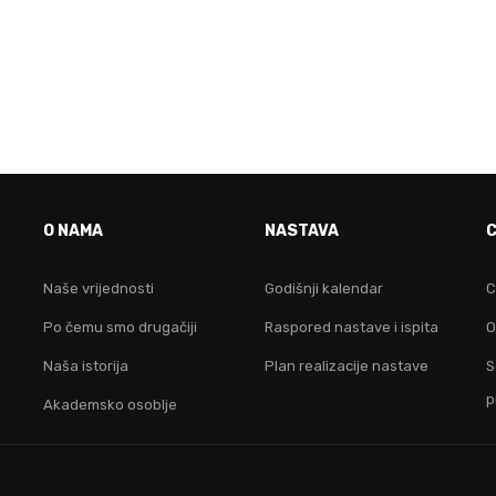
VO JE FAKULTET ZA TEB
O NAMA
NASTAVA
idruži nam se i postani lider na digitalnom područ
Naše vrijednosti
Godišnji kalendar
C
Po čemu smo drugačiji
Raspored nastave i ispita
O
KONTAKTIRAJ NAS
Naša istorija
Plan realizacije nastave
S
p
Akademsko osoblje