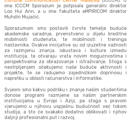
Cultural Communication Center Malaysia
(ICCCM). U
ime ICCCM Sporazum je potpisala generalni direktor
Loo Hui Ann, a u ime fakulteta eMPIRICOM direktor
Muhdin Mujačić.
Sporazumom smo postavili čvrste temelje buduće
akademske saradnje, prvenstveno u dijelu kreditne
mobilnosti studenata, te mobilnosti i treninga
nastavnika. Ovakve inicijative su od izuzetne važnosti
za razmjenu znanja, iskustava i kulture između
institucija, te otvaraju vrata novim mogućnostima i
perspektivama za obrazovanje i istraživanje. Stoga s
nestrpljenjem očekujemo naše buduće aktivnosti i
projekte, te se radujemo zajedničkom doprinosu i
napretku u oblasti računarstva i informatike.
Svjesni smo kakvu podršku i znanje našim studentima
donose programi razmjene sa našim partnerskim
institucijama u Evropi i Aziji, pa stoga s pravom
vjerujemo u njihovu uspješnu budućnost već tokom
studija, a što će svakako dodatno oblikovati i njihov
daljnji profesionalni put i razvoj.