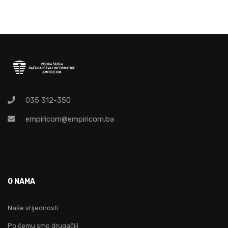
035 312-350
empiricom@empiricom.ba
O NAMA
Naše vrijednosti
Po čemu smo drugačiji