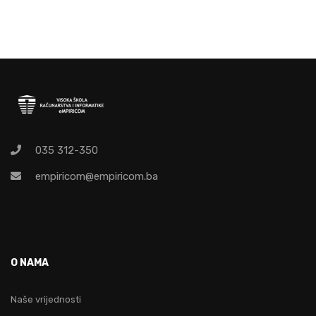
035 312-350
empiricom@empiricom.ba
O NAMA
Naše vrijednosti