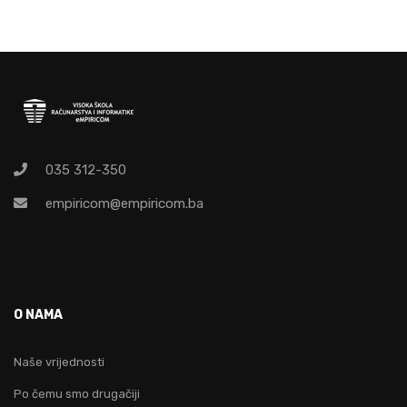
035 312-350
empiricom@empiricom.ba
O NAMA
Naše vrijednosti
Po čemu smo drugačiji