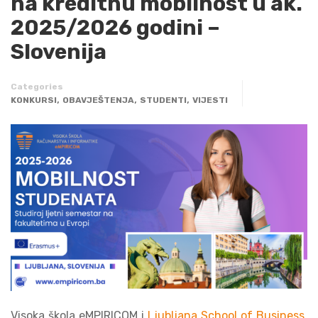
na kreditnu mobilnost u ak.
2025/2026 godini –
Slovenija
Categories
,
,
,
KONKURSI
OBAVJEŠTENJA
STUDENTI
VIJESTI
Visoka škola eMPIRICOM i
Ljubljana School of Business
,