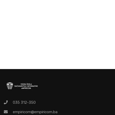
035 312-350
empiricom@empiricom.ba