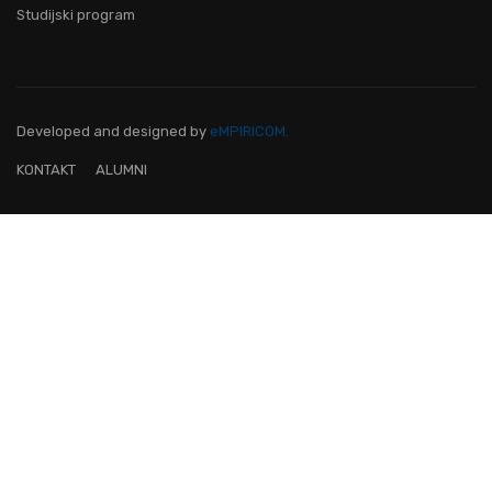
Studijski program
Developed and designed
by
eMPIRICOM.
KONTAKT
ALUMNI
OVO JE FAKULTET ZA TEBE!
Pridruži nam se i postani lider na
digitalnom području!