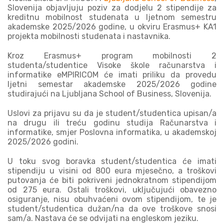
Slovenija
objavljuju poziv za dodjelu 2 stipendije za
kreditnu mobilnost studenata u ljetnom semestru
akademske 2025/2026 godine, u okviru Erasmus+ KA1
projekta mobilnosti studenata i nastavnika.
Kroz Erasmus+ program mobilnosti 2
studenta/studentice Visoke škole računarstva i
informatike eMPIRICOM će imati priliku da provedu
ljetni semestar akademske 2025/2026 godine
studirajući na Ljubljana School of Business, Slovenija.
Uslovi za prijavu su
da je student/studentica upisan/a
na drugu ili treću godinu studija Računarstva i
informatike, smjer Poslovna informatika, u akademskoj
2025/2026 godini.
U toku svog boravka student/studentica će imati
stipendiju u visini od 800 eura mjesečno, a troškovi
putovanja će biti pokriveni jednokratnom stipendijom
od 275 eura. Ostali troškovi, uključujući obavezno
osiguranje, nisu obuhvaćeni ovom stipendijom, te je
student/studentica dužan/na da ove troškove snosi
sam/a. Nastava će se odvijati na engleskom jeziku.