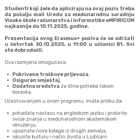
Studenti koji žele da apliciraju na ovaj poziv treba
da pošalju mail Uredu za međunarodnu saradnju
Visoke škole računarstva i informatike eMPIRICOM
najkasnije do 10.11.2025. godine.
Prezentacija ovog Erasmus+ poziva će se održati
u četvrtak 30.10.2025. u 11:00 u učionici B1. Svi
ste dobrodošli.
Ova razmjena omogućava:
Pokrivene troškove prijevoza
,
Osiguran smještaj
,
Dodatna sredstva
za lične potrebe tokom
boravka.
Učestvovanjem u ovom programu, imate priliku da:
pohađate nastavu na engleskom jeziku i proširite
svoje znanje u međunarodnom akademskom
okruženju,
upoznate nove kolege iz drugih zemalja,
iskusite kulturu i način života u Ljubljani.