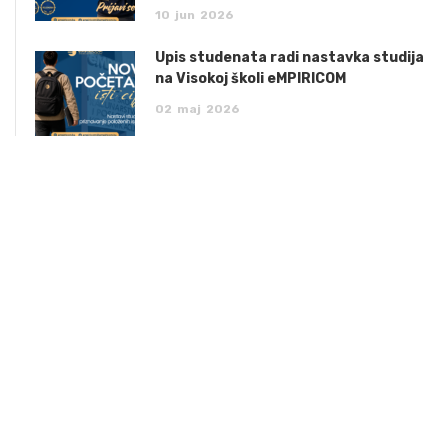
10
jun
2026
Upis studenata radi nastavka studija
na Visokoj školi eMPIRICOM
02
maj
2026