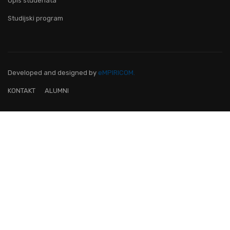
Upis studenata
Studijski program
Developed and designed
by
eMPIRICOM.
KONTAKT
ALUMNI
OVO JE FAKULTET ZA TEBE!
Pridruži nam se i postani lider na