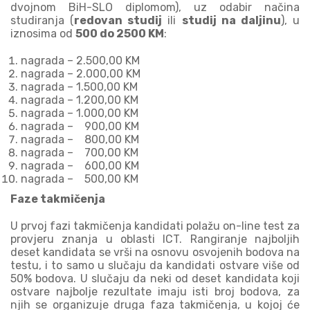
dvojnom BiH-SLO diplomom), uz odabir načina
studiranja (
redovan studij
ili
studij na daljinu
), u
iznosima od
500 do 2500 KM
:
nagrada – 2.500,00 KM
nagrada – 2.000,00 KM
nagrada – 1.500,00 KM
nagrada – 1.200,00 KM
nagrada – 1.000,00 KM
nagrada – 900,00 KM
nagrada – 800,00 KM
nagrada – 700,00 KM
nagrada – 600,00 KM
nagrada – 500,00 KM
Faze takmičenja
U prvoj fazi takmičenja kandidati polažu on-line test za
provjeru znanja u oblasti ICT. Rangiranje najboljih
deset kandidata se vrši na osnovu osvojenih bodova na
testu, i to samo u slučaju da kandidati ostvare više od
50% bodova. U slučaju da neki od deset kandidata koji
ostvare najbolje rezultate imaju isti broj bodova, za
njih se organizuje druga faza takmičenja, u kojoj će