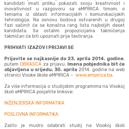
kandidati imati priliku pokazati svoju kreativnost i
inovativnost u razgovoru sa eMPIRICA timom, o
temama iz oblasti informacijskih i komunikacijskih
tehnologija. Na osnovu bodova ostvarenih u drugoj
fazi sačinit će se konačna rang lista najboljih deset
kandidata. Sa ostalim propozicijama takmičenja
takmičari će biti upoznati prije testiranja.
PRIHVATI IZAZOV I PRIJAVI SE
Prijavite se najkasnije do 23. aprila 2014. godine
,
putem
OBRASCA
za prijavu.
Imena pobjednika bit će
objavljena u srijedu, 30. aprila
2014. godine na web
stranici Visoke škole eMPIRICA –
www.empirica.ba
.
Za više informacija o studijskim programima na Visokoj
školi eMPIRICA posjetite linkove:
INŽENJERSKA INFORMATIKA
POSLOVNA INFORMATIKA
Zašto je mudro odabrati studij na Visokoj školi