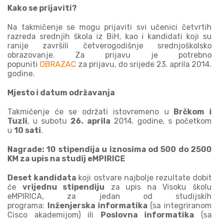
Kako se prijaviti?
Na takmičenje se mogu prijaviti svi učenici četvrtih
razreda srednjih škola iz BiH, kao i kandidati koji su
ranije završili četverogodišnje srednjoškolsko
obrazovanje. Za prijavu je potrebno
popuniti
OBRAZAC
za prijavu, do srijede 23. aprila 2014.
godine.
Mjesto i datum održavanja
Takmičenje će se održati istovremeno u
Brčkom i
Tuzli
, u subotu
26. aprila
2014. godine, s početkom
u
10 sati
.
Nagrade: 10 stipendija u iznosima od 500 do 2500
KM za upis na studij eMPIRICE
Deset kandidata
koji ostvare najbolje rezultate dobit
će
vrijednu stipendiju
za upis na Visoku školu
eMPIRICA, za jedan od studijskih
programa:
Inženjerska informatika
(sa integriranom
Cisco akademijom) ili
Poslovna informatika
(sa