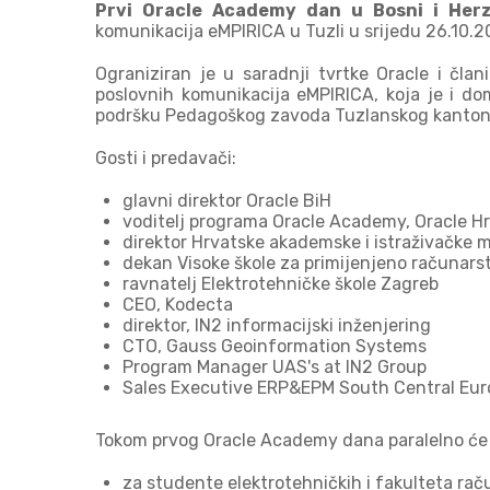
Prvi Oracle Academy dan u Bosni i Her
komunikacija eMPIRICA u Tuzli u srijedu 26.10.2
Ograniziran je u saradnji tvrtke Oracle i čla
poslovnih komunikacija eMPIRICA, koja je i do
podršku Pedagoškog zavoda Tuzlanskog kanton
Gosti i predavači:
glavni direktor Oracle BiH
voditelj programa Oracle Academy, Oracle H
direktor Hrvatske akademske i istraživačke
dekan Visoke škole za primijenjeno računars
ravnatelj Elektrotehničke škole Zagreb
CEO, Kodecta
direktor, IN2 informacijski inženjering
CTO, Gauss Geoinformation Systems
Program Manager UAS's at IN2 Group
Sales Executive ERP&EPM South Central Europ
Tokom prvog Oracle Academy dana paralelno će b
za studente elektrotehničkih i fakulteta rač