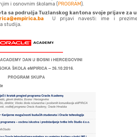
njim i osnovnim školama (
PROGRAM
).
eta sa područja Tuzlanskog kantona svoje prijave za 
rica@empirica.ba
U
prijavi navesti: ime i prezim
a studija.