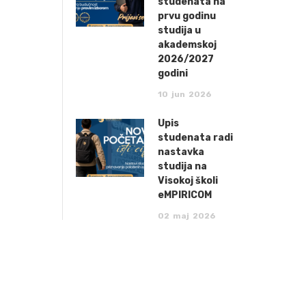
studenata na
prvu godinu
studija u
akademskoj
2026/2027
godini
10
jun
2026
Upis
studenata radi
nastavka
studija na
Visokoj školi
eMPIRICOM
02
maj
2026