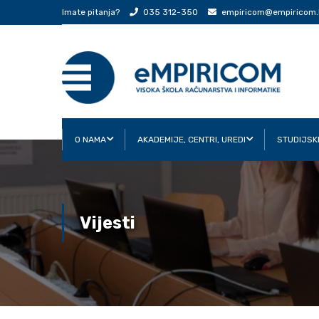
Imate pitanja?
035 312-350
empiricom@empiricom.
O NAMA
AKADEMIJE, CENTRI, UREDI
STUDIJSK
Vijesti