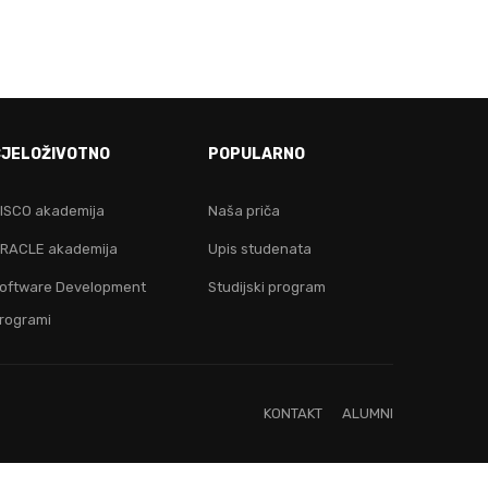
E!
CJELOŽIVOTNO
POPULARNO
ju!
ISCO akademija
Naša priča
RACLE akademija
Upis studenata
oftware Development
Studijski program
rogrami
KONTAKT
ALUMNI