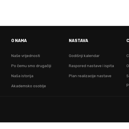
VO JE FAKULTET ZA TEB
O NAMA
NASTAVA
idruži nam se i postani lider na digitalnom područ
Naše vrijednosti
Godišnji kalendar
C
Po čemu smo drugačiji
Raspored nastave i ispita
O
KONTAKTIRAJ NAS
Naša istorija
Plan realizacije nastave
S
p
Akademsko osoblje