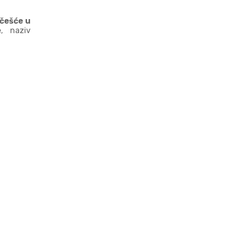
učešće u
e, naziv