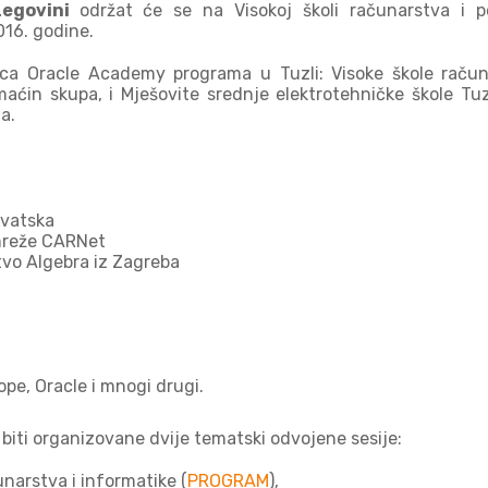
zegovini
održat će se na Visokoj školi računarstva i p
016. godine.
nica Oracle Academy programa u Tuzli: Visoke škole račun
maćin skupa, i Mješovite s
rednje elektrotehničke škole Tuz
a.
rvatska
 mreže CARNet
tvo Algebra iz Zagreba
e, Oracle i mnogi drugi.
iti organizovane dvije tematski odvojene sesije:
unarstva i informatike (
PROGRAM
),