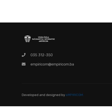
O
Pr
035 312-350
empiricom@empiricom.ba
Developed and designed
by
eMPIRICOM.