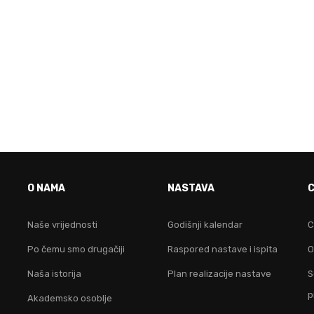
VO JE FAKULTET ZA TEB
O NAMA
NASTAVA
idruži nam se i postani lider na digitalnom područ
Naše vrijednosti
Godišnji kalendar
C
Po čemu smo drugačiji
Raspored nastave i ispita
O
KONTAKTIRAJ NAS
Naša istorija
Plan realizacije nastave
S
p
Akademsko osoblje