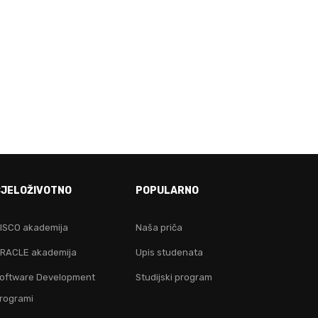
E!
CJELOŽIVOTNO
POPULARNO
ju!
ISCO akademija
Naša priča
RACLE akademija
Upis studenata
oftware Development
Studijski program
rogrami