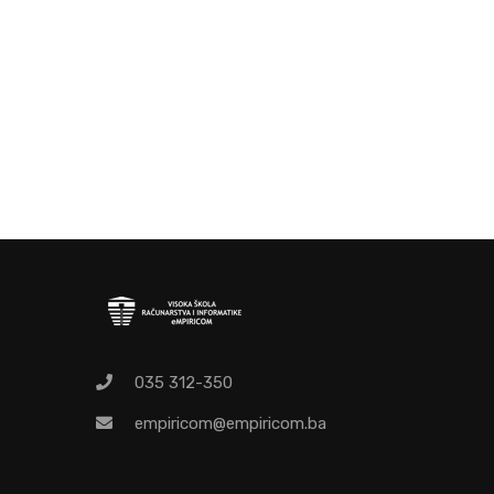
O
Pr
035 312-350
empiricom@empiricom.ba