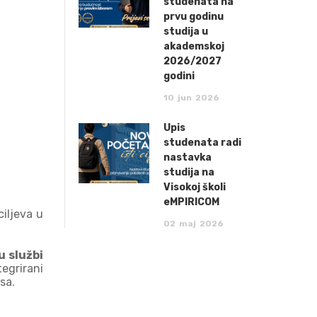
studenata na
prvu godinu
studija u
akademskoj
2026/2027
godini
10
jun
2026
Upis
studenata radi
nastavka
studija na
Visokoj školi
eMPIRICOM
iljeva u
02
maj
2026
u službi
egrirani
sa.