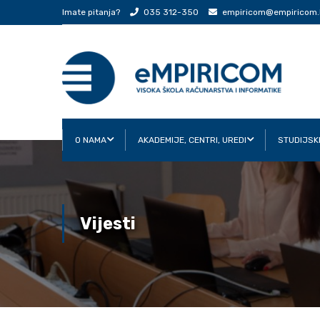
Imate pitanja?
035 312-350
empiricom@empiricom.
O NAMA
AKADEMIJE, CENTRI, UREDI
STUDIJSK
Vijesti