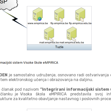
DEN
je samostalno udruženje, osnovano radi ostvarivanja c
putem elektronskog učenja i obrazovanja na daljinu.
e članak pod nazivom
”Integrirani informacijski sistem 
 članku je Visoka škola eMPIRICA predstavila svoj int
rukture za kvalitetno obavljanje nastavnog i poslovnih proce