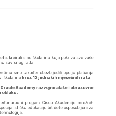
a
teta, kreirali smo školarinu koja pokriva sve vaše
anu završnog rada.
entima smo također obezbijedili opciju plaćanja
vi školarine
kroz 12 jednakih mjesečnih rata
.
i Oracle Academy razvojne alate i obrazovne
u oblaku.
đunarodni progam Cisco Akademije mrežnih
pecijalističku edukaciju bit ćete osposobljeni za
 tehnologija.