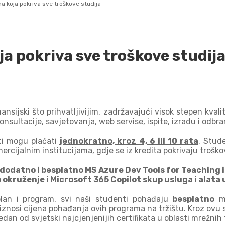
na koja pokriva sve troškove studija
ja pokriva sve troškove studij
ansijski što prihvatljivijim, zadržavajući visok stepen kvali
onsultacije, savjetovanja, web servise, ispite, izradu i odbr
i mogu plaćati
jednokratno, kroz 4, 6 ili 10 rata
. Stud
ercijalnim institucijama, gdje se iz kredita pokrivaju troško
dodatno i besplatno MS Azure Dev Tools for Teaching 
okruženje i Microsoft 365 Copilot skup usluga i alata 
plan i program, svi naši studenti pohađaju
besplatno
me
 iznosi cijena pohađanja ovih programa na tržištu. Kroz ovu s
jedan od svjetski najcjenjenijih certifikata u oblasti mrežnih