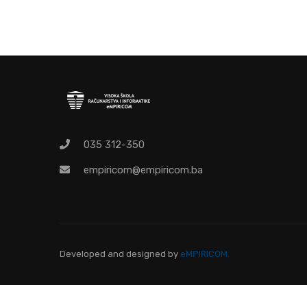
O
Pr
035 312-350
empiricom@empiricom.ba
Developed and designed
by
eMPIRICOM.