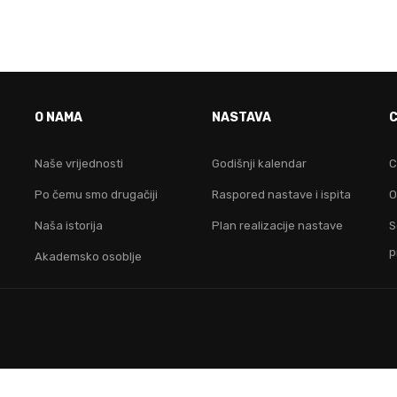
VO JE FAKULTET ZA TEB
O NAMA
NASTAVA
idruži nam se i postani lider na digitalnom područ
Naše vrijednosti
Godišnji kalendar
C
Po čemu smo drugačiji
Raspored nastave i ispita
O
KONTAKTIRAJ NAS
Naša istorija
Plan realizacije nastave
S
p
Akademsko osoblje