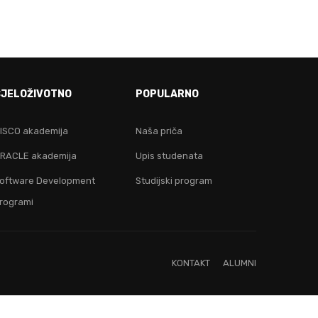
E!
CJELOŽIVOTNO
POPULARNO
ju!
ISCO akademija
Naša priča
RACLE akademija
Upis studenata
oftware Development
Studijski program
rogrami
KONTAKT
ALUMNI