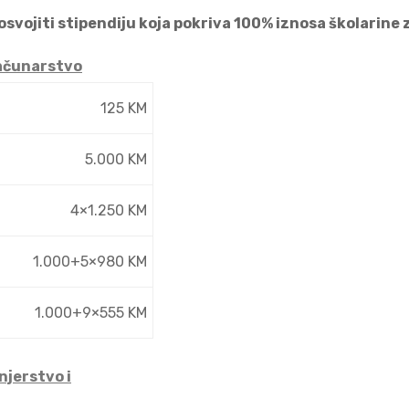
svojiti stipendiju koja pokriva 100% iznosa školarine z
računarstvo
125 KM
5.000 KM
4×1.250 KM
1.000+5×980
KM
1.000+9×555 KM
njerstvo i