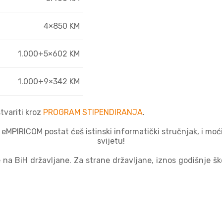
4×850 KM
1.000+5×602 KM
1.000+9×342 KM
tvariti kroz
PROGRAM STIPENDIRANJA
.
MPIRICOM postat ćeš istinski informatički stručnjak, i moći ć
svijetu!
a BiH državljane. Za strane državljane, iznos godišnje škol