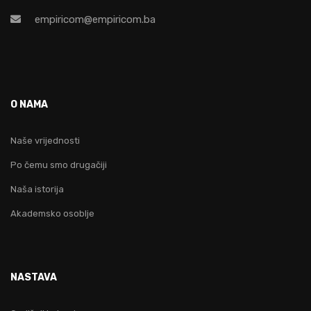
empiricom@empiricom.ba
O NAMA
Naše vrijednosti
Po čemu smo drugačiji
Naša istorija
Akademsko osoblje
NASTAVA