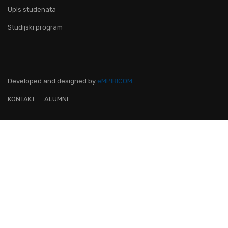
Upis studenata
Studijski program
Developed and designed
by
eMPIRICOM.
KONTAKT
ALUMNI
OVO JE FAKULTET ZA TEBE!
Pridruži nam se i postani lider na