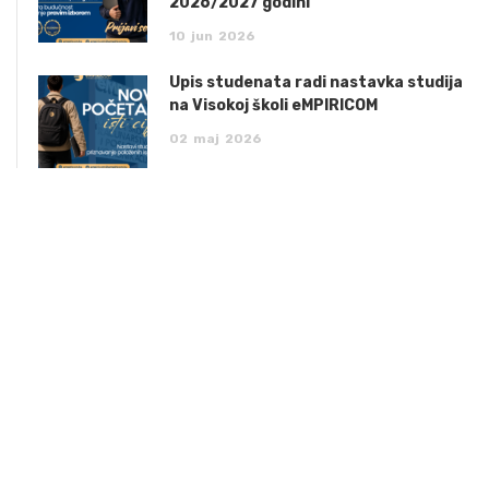
2026/2027 godini
10
jun
2026
Upis studenata radi nastavka studija
na Visokoj školi eMPIRICOM
02
maj
2026