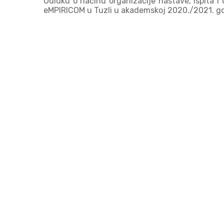
Odluku o načinu organizacije nastave, ispita i
eMPIRICOM u Tuzli u akademskoj 2020./2021. g