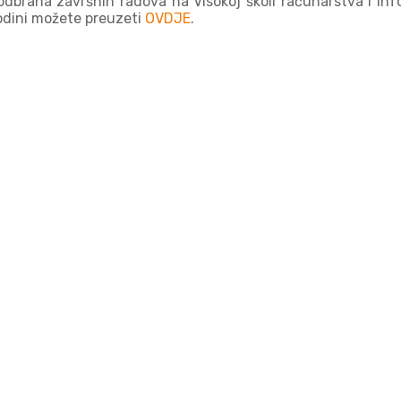
 odbrana završnih radova na Visokoj školi računarstva i inf
odini možete preuzeti
OVDJE
.