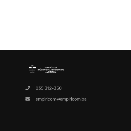
O
Pr
035 312-350
empiricom@empiricom.ba