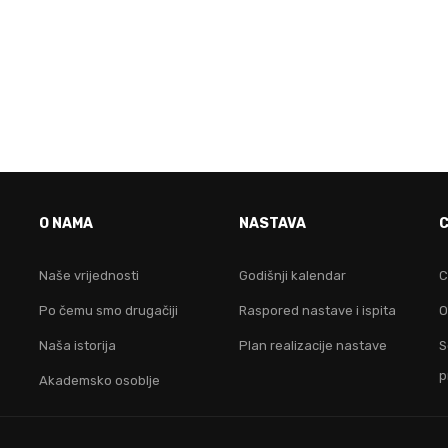
VO JE FAKULTET ZA TEB
O NAMA
NASTAVA
idruži nam se i postani lider na digitalnom područ
Naše vrijednosti
Godišnji kalendar
C
Po čemu smo drugačiji
Raspored nastave i ispita
O
KONTAKTIRAJ NAS
Naša istorija
Plan realizacije nastave
S
p
Akademsko osoblje