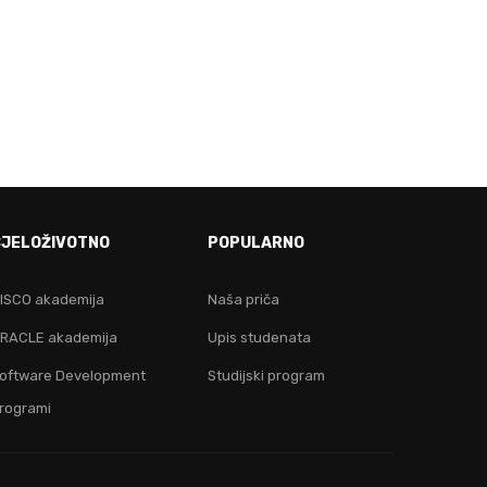
E!
CJELOŽIVOTNO
POPULARNO
ju!
ISCO akademija
Naša priča
RACLE akademija
Upis studenata
oftware Development
Studijski program
rogrami