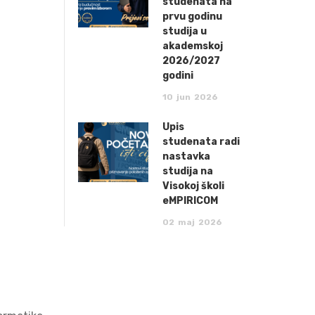
studenata na
prvu godinu
studija u
akademskoj
2026/2027
godini
10
jun
2026
Upis
studenata radi
nastavka
studija na
Visokoj školi
eMPIRICOM
02
maj
2026