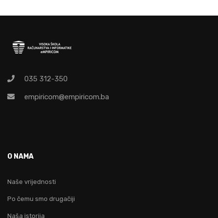
035 312-350
empiricom@empiricom.ba
O NAMA
Naše vrijednosti
Po čemu smo drugačiji
Naša istorija