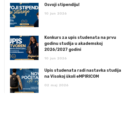
Osvoji stipendiju!
10
jun
2026
Konkurs za upis studenata na prvu
godinu studija u akademskoj
2026/2027 godini
10
jun
2026
Upis studenata radi nastavka studija
na Visokoj školi eMPIRICOM
02
maj
2026