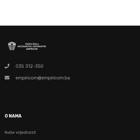
035 312-350
empiricom@empiricom.ba
O NAMA
Naše vrijednosti