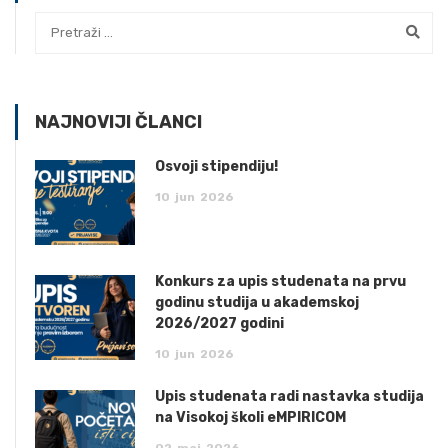
NAJNOVIJI ČLANCI
Osvoji stipendiju!
10
jun
2026
Konkurs za upis studenata na prvu
godinu studija u akademskoj
2026/2027 godini
10
jun
2026
Upis studenata radi nastavka studija
na Visokoj školi eMPIRICOM
02
maj
2026