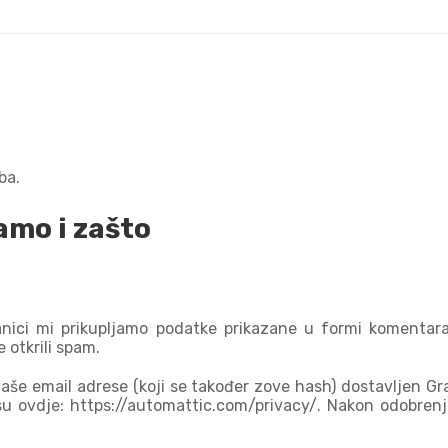
ba.
amo i zašto
nici mi prikupljamo podatke prikazane u formi komentara,
 otkrili spam.
še email adrese (koji se također zove hash) dostavljen Grava
su ovdje: https://automattic.com/privacy/. Nakon odobrenj