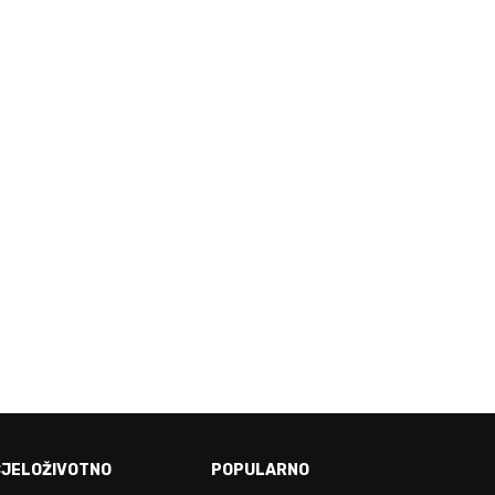
E!
CJELOŽIVOTNO
POPULARNO