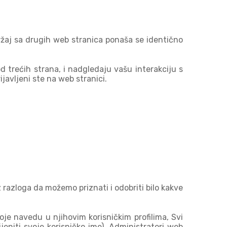
držaj sa drugih web stranica ponaša se identično
 trećih strana, i nadgledaju vašu interakciju s
avljeni ste na web stranici.
azloga da možemo priznati i odobriti bilo kakve
oje navedu u njihovim korisničkim profilima, Svi
ijeniti svoje korisničko ime). Administratori web