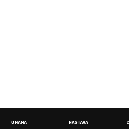
VO JE FAKULTET ZA TEB
O NAMA
NASTAVA