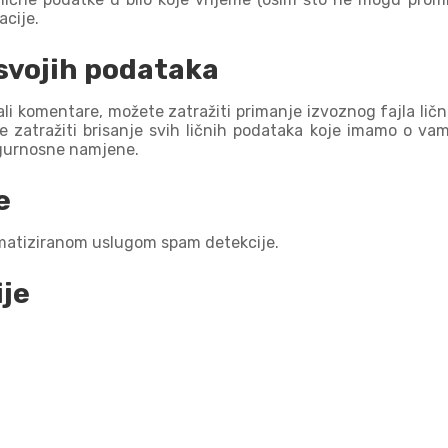
acije.
 svojih podataka
isali komentare, možete zatražiti primanje izvoznog fajla li
e zatražiti brisanje svih ličnih podataka koje imamo o vam
sigurnosne namjene.
e
omatiziranom uslugom spam detekcije.
je