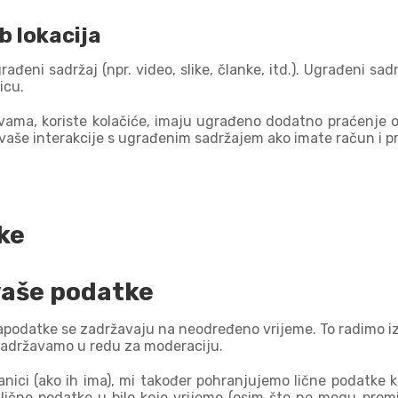
b lokacija
ađeni sadržaj (npr. video, slike, članke, itd.). Ugrađeni sa
icu.
ama, koriste kolačiće, imaju ugrađeno dodatno praćenje od
aše interakcije s ugrađenim sadržajem ako imate račun i prij
ke
vaše podatke
podatke se zadržavaju na neodređeno vrijeme. To radimo iz r
zadržavamo u redu za moderaciju.
ranici (ako ih ima), mi također pohranjujemo lične podatke k
oje lične podatke u bilo koje vrijeme (osim što ne mogu prom