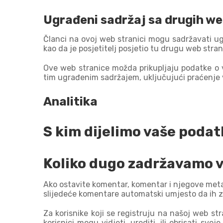
Ugrađeni sadržaj sa drugih we
Članci na ovoj web stranici mogu sadržavati ugr
kao da je posjetitelj posjetio tu drugu web stran
Ove web stranice možda prikupljaju podatke o v
tim ugrađenim sadržajem, uključujući praćenje v
Analitika
S kim dijelimo vaše podat
Koliko dugo zadržavamo 
Ako ostavite komentar, komentar i njegove meta
slijedeće komentare automatski umjesto da ih 
Za korisnike koji se registruju na našoj web st
korisnici mogu vidjeti, urediti, ili obrisati sv