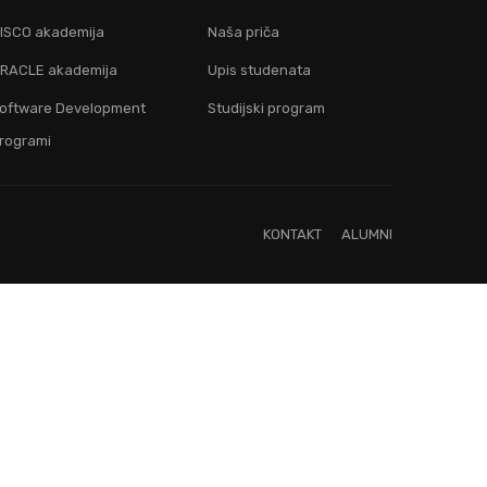
ju!
ISCO akademija
Naša priča
RACLE akademija
Upis studenata
oftware Development
Studijski program
rogrami
KONTAKT
ALUMNI