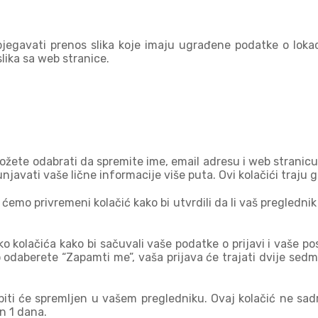
zbjegavati prenos slika koje imaju ugrađene podatke o lokac
 slika sa web stranice.
žete odabrati da spremite ime, email adresu i web stranicu u
javati vaše lične informacije više puta. Ovi kolačići traju 
 ćemo privremeni kolačić kako bi utvrdili da li vaš pregledni
o kolačića kako bi sačuvali vaše podatke o prijavi i vaše po
 odaberete “Zapamti me”, vaša prijava će trajati dvije sedmi
ć biti će spremljen u vašem pregledniku. Ovaj kolačić ne s
on 1 dana.