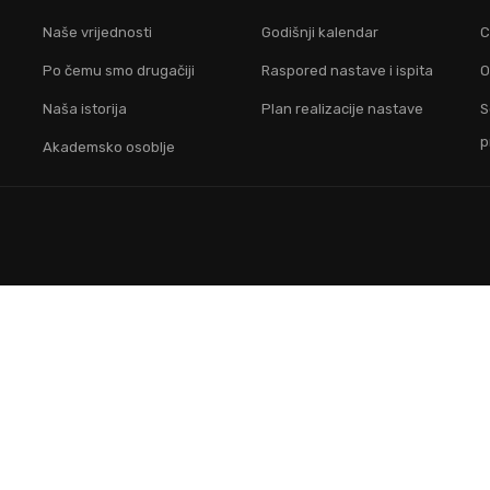
idruži nam se i postani lider na digitalnom područ
Naše vrijednosti
Godišnji kalendar
C
Po čemu smo drugačiji
Raspored nastave i ispita
O
KONTAKTIRAJ NAS
Naša istorija
Plan realizacije nastave
S
p
Akademsko osoblje