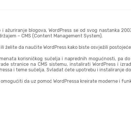
e i ažuriranje blogova, WordPress se od svog nastanka 2003.
sadržajem – CMS (Content Management System).
a ili želite da naučite WordPress kako biste osvježili postoje
lemenata korisničkog sučelja i naprednih mogućnosti, pa do
ade stranice na CMS sistemu, instalirati WordPress i izrađi
ssa i teme sučelja. Svladat ćete upotrebu i instaliranje do
am omogućiti da uz pomoć WordPressa kreirate moderne i funk