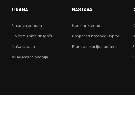
O NAMA
NASTAVA
idruži nam se i postani lider na digitalnom područ
Naše vrijednosti
Godišnji kalendar
C
Po čemu smo drugačiji
Raspored nastave i ispita
O
KONTAKTIRAJ NAS
Naša istorija
Plan realizacije nastave
S
p
Akademsko osoblje