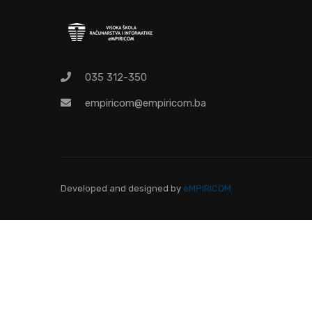
Pr
035 312-350
empiricom@empiricom.ba
Developed and designed
by
eMPIRICOM.