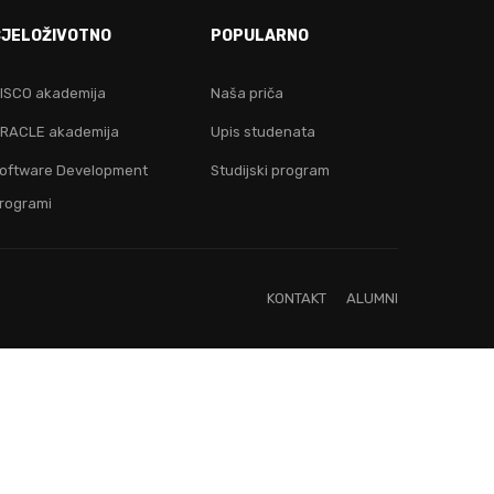
CJELOŽIVOTNO
POPULARNO
ju!
ISCO akademija
Naša priča
RACLE akademija
Upis studenata
oftware Development
Studijski program
rogrami
KONTAKT
ALUMNI