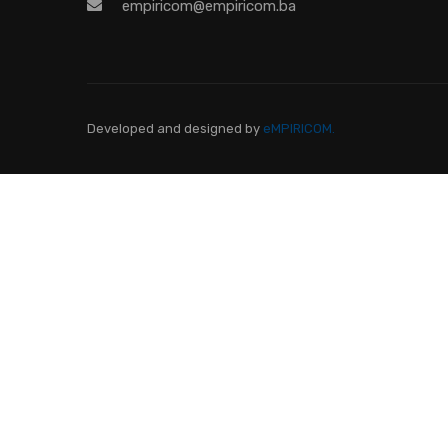
empiricom@empiricom.ba
Developed and designed
by
eMPIRICOM.