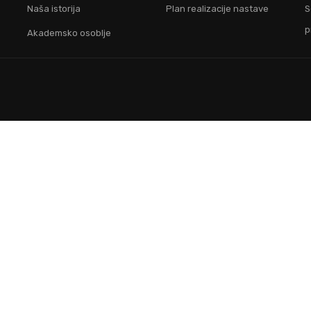
Naša istorija
Plan realizacije nastave
S
p
Akademsko osoblje