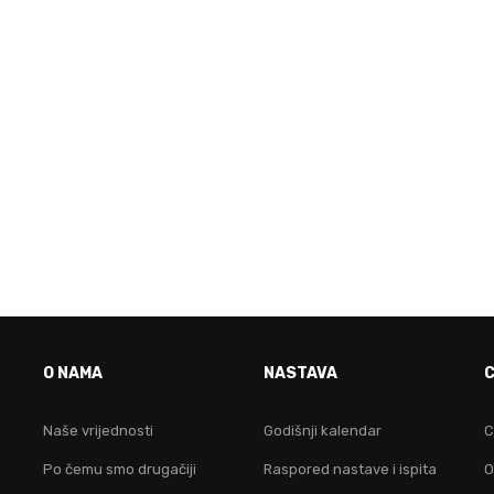
VO JE FAKULTET ZA TEB
O NAMA
NASTAVA
idruži nam se i postani lider na digitalnom područ
Naše vrijednosti
Godišnji kalendar
C
Po čemu smo drugačiji
Raspored nastave i ispita
O
KONTAKTIRAJ NAS