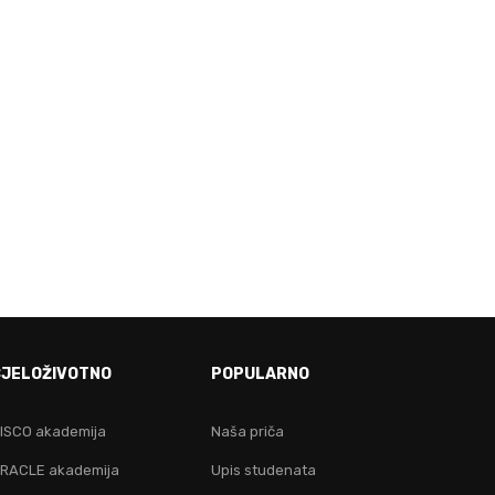
E!
CJELOŽIVOTNO
POPULARNO
ju!
ISCO akademija
Naša priča
RACLE akademija
Upis studenata