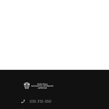
O
Pr
035 312-350