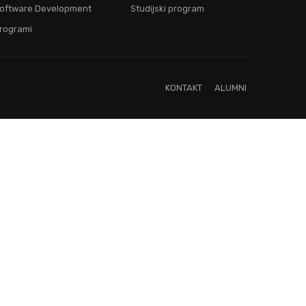
oftware Development
Studijski program
rogrami
KONTAKT
ALUMNI